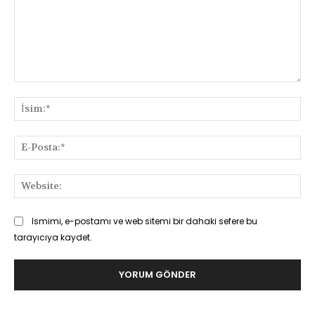
Yorum:
İsi
E-
Pos
Web
Ismimi, e-postamı ve web sitemi bir dahaki sefere bu
tarayıcıya kaydet.