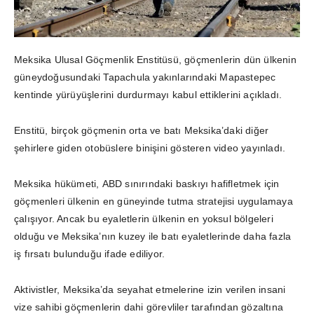
Meksika Ulusal Göçmenlik Enstitüsü, göçmenlerin dün ülkenin
güneydoğusundaki Tapachula yakınlarındaki Mapastepec
kentinde yürüyüşlerini durdurmayı kabul ettiklerini açıkladı.
Enstitü, birçok göçmenin orta ve batı Meksika’daki diğer
şehirlere giden otobüslere binişini gösteren video yayınladı.
Meksika hükümeti, ABD sınırındaki baskıyı hafifletmek için
göçmenleri ülkenin en güneyinde tutma stratejisi uygulamaya
çalışıyor. Ancak bu eyaletlerin ülkenin en yoksul bölgeleri
olduğu ve Meksika’nın kuzey ile batı eyaletlerinde daha fazla
iş fırsatı bulunduğu ifade ediliyor.
Aktivistler, Meksika’da seyahat etmelerine izin verilen insani
vize sahibi göçmenlerin dahi görevliler tarafından gözaltına