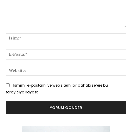
Yorum:
İsi
E-
Pos
Web
Ismimi, e-postamı ve web sitemi bir dahaki sefere bu
tarayıcıya kaydet.