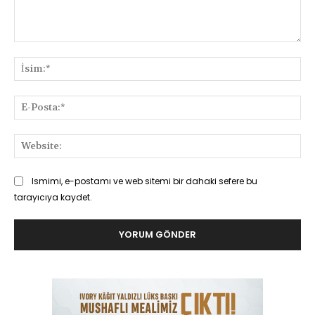
Yorum:
İsi
E-
Pos
Web
Ismimi, e-postamı ve web sitemi bir dahaki sefere bu
tarayıcıya kaydet.