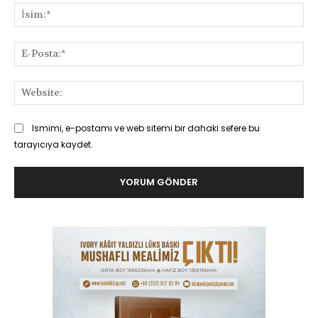
İsi
E-
Pos
Web
Ismimi, e-postamı ve web sitemi bir dahaki sefere bu
tarayıcıya kaydet.