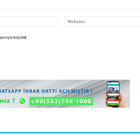
E-
Posta:*
ayıcıya kaydet.