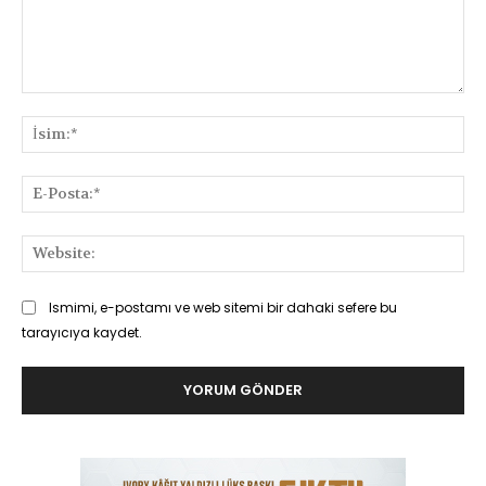
Yorum:
İsi
E-
Pos
Web
Ismimi, e-postamı ve web sitemi bir dahaki sefere bu
tarayıcıya kaydet.