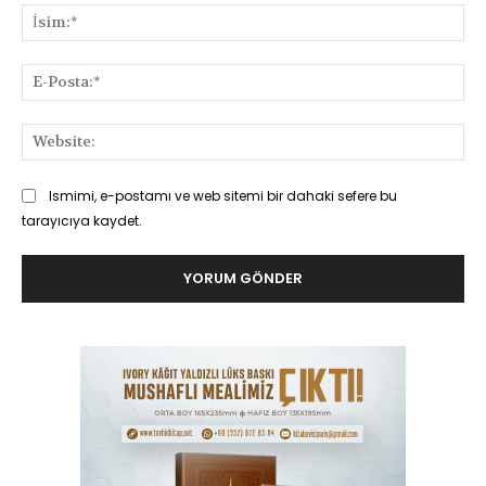
İsi
E-
Pos
Web
Ismimi, e-postamı ve web sitemi bir dahaki sefere bu
tarayıcıya kaydet.