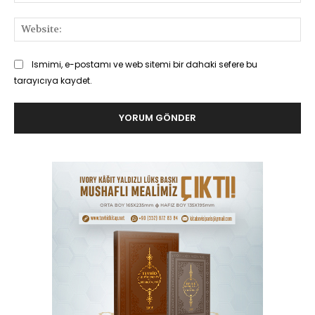
Pos
Web
Ismimi, e-postamı ve web sitemi bir dahaki sefere bu
tarayıcıya kaydet.