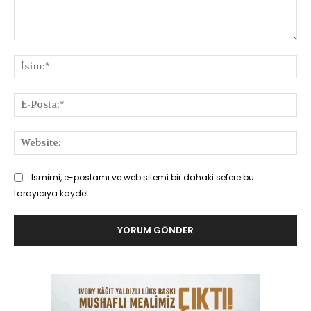
Yorum:
İsi
E-
Pos
Web
Ismimi, e-postamı ve web sitemi bir dahaki sefere bu
tarayıcıya kaydet.