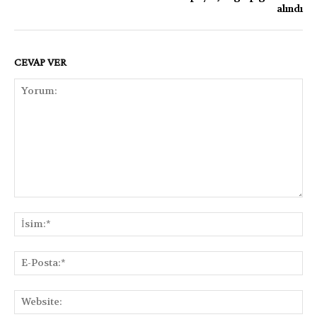
alındı
CEVAP VER
Yorum:
İsi
E-
Pos
Web