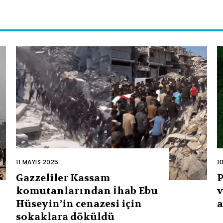
11 MAYIS 2025
1
Gazzeliler Kassam
P
komutanlarından İhab Ebu
v
Hüseyin’in cenazesi için
a
sokaklara döküldü