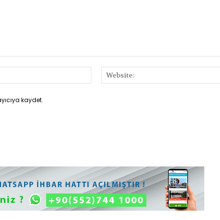
E-
Posta:*
ayıcıya kaydet.