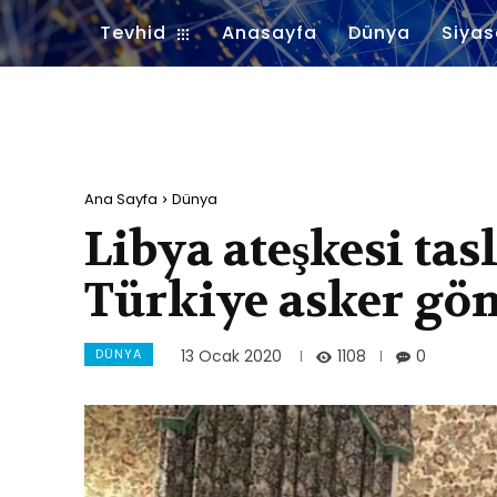
Tevhid
Anasayfa
Dünya
Siyas
Ana Sayfa
Dünya
Libya ateşkesi tas
Türkiye asker gö
DÜNYA
1108
13 Ocak 2020
0