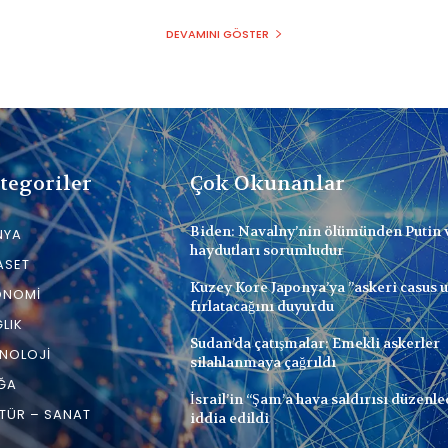
DEVAMINI GÖSTER
tegoriler
Çok Okunanlar
Biden: Navalny’nin ölümünden Putin 
NYA
haydutları sorumludur
ASET
Kuzey Kore Japonya’ya ”askeri casus 
ONOMI
fırlatacağını duyurdu
LIK
Sudan’da çatışmalar: Emekli askerler
NOLOJI
silahlanmaya çağrıldı
ĞA
İsrail’in “Şam’a hava saldırısı düzenle
TÜR – SANAT
iddia edildi