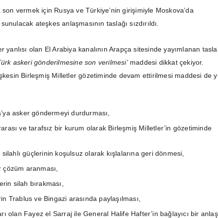
a son vermek için Rusya ve Türkiye’nin girişimiyle Moskova’da
sunulacak ateşkes anlaşmasının taslağı sızdırıldı.
er yanlısı olan El Arabiya kanalının Arapça sitesinde yayımlanan tasla
Türk askeri gönderilmesine son verilmesi’
maddesi dikkat çekiyor.
eşkesin Birleşmiş Milletler gözetiminde devam ettirilmesi maddesi de y
ya’ya asker göndermeyi durdurması,
arası ve tarafsız bir kurum olarak Birleşmiş Milletler’in gözetiminde
a silahlı güçlerinin koşulsuz olarak kışlalarına geri dönmesi,
ir çözüm aranması,
lerin silah bırakması,
rin Trablus ve Bingazi arasında paylaşılması,
arı olan Fayez el Sarraj ile General Halife Hafter’in bağlayıcı bir anl