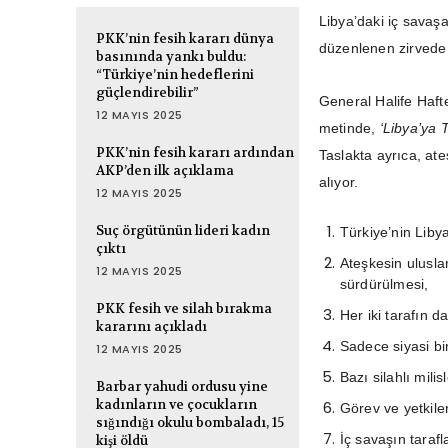
Libya’daki iç savaş
PKK’nin fesih kararı dünya
düzenlenen zirvede 
basınında yankı buldu:
“Türkiye’nin hedeflerini
güçlendirebilir”
General Halife Haft
12 MAYIS 2025
metinde,
‘Libya’ya 
PKK’nin fesih kararı ardından
Taslakta ayrıca, at
AKP’den ilk açıklama
alıyor.
12 MAYIS 2025
Suç örgütünün lideri kadın
Türkiye’nin Lib
çıktı
Ateşkesin uluslar
12 MAYIS 2025
sürdürülmesi,
PKK fesih ve silah bırakma
Her iki tarafın d
kararını açıkladı
Sadece siyasi b
12 MAYIS 2025
Bazı silahlı milis
Barbar yahudi ordusu yine
kadınların ve çocukların
Görev ve yetkile
sığındığı okulu bombaladı, 15
İç savaşın tarafl
kişi öldü