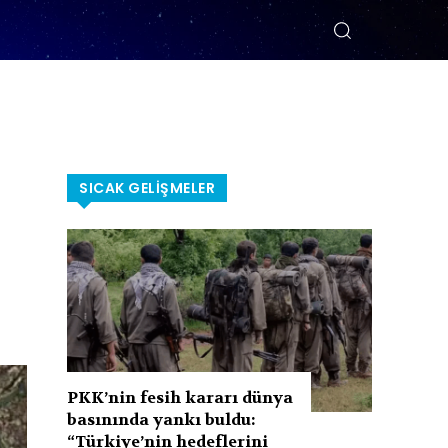
SICAK GELIŞMELER
PKK’nin fesih kararı dünya
basınında yankı buldu:
“Türkiye’nin hedeflerini