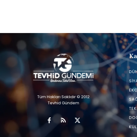
Ka
DÜ
SIY
EK
Tüm Hakları Saklıdır © 2012
SAĞ
Tevhid Gündem
TEK
DO
KÜL