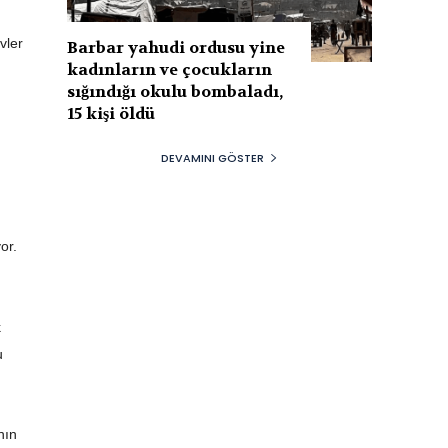
vler
Barbar yahudi ordusu yine
kadınların ve çocukların
sığındığı okulu bombaladı,
15 kişi öldü
DEVAMINI GÖSTER
or.
k
u
nın