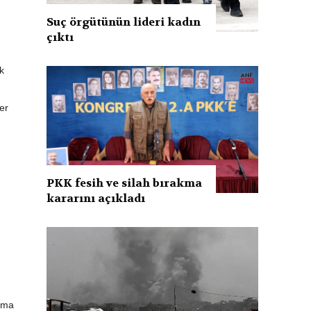
Suç örgütünün lideri kadın
çıktı
k
er
PKK fesih ve silah bırakma
kararını açıkladı
aşma