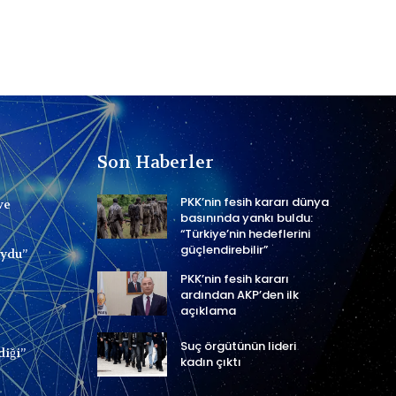
Son Haberler
PKK’nin fesih kararı dünya
ve
basınında yankı buldu:
“Türkiye’nin hedeflerini
güçlendirebilir”
uydu”
PKK’nin fesih kararı
ardından AKP’den ilk
açıklama
Suç örgütünün lideri
diği”
kadın çıktı