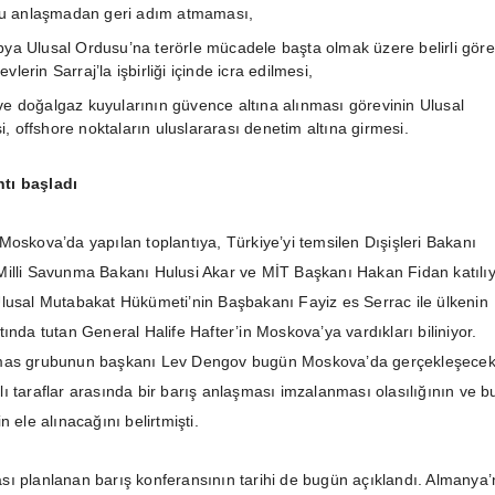
u anlaşmadan geri adım atmaması,
ibya Ulusal Ordusu’na terörle mücadele başta olmak üzere belirli göre
vlerin Sarraj’la işbirliği içinde icra edilmesi,
 ve doğalgaz kuyularının güvence altına alınması görevinin Ulusal
i, offshore noktaların uluslararası denetim altına girmesi.
tı başladı
Moskova’da yapılan toplantıya, Türkiye’yi temsilen Dışişleri Bakanı
illi Savunma Bakanı Hulusi Akar ve MİT Başkanı Hakan Fidan katılıy
lusal Mutabakat Hükümeti’nin Başbakanı Fayiz es Serrac ile ülkenin
ında tutan General Halife Hafter’in Moskova’ya vardıkları biliniyor.
emas grubunun başkanı Lev Dengov bugün Moskova’da gerçekleşece
ı taraflar arasında bir barış anlaşması imzalanması olasılığının ve b
n ele alınacağını belirtmişti.
ı planlanan barış konferansının tarihi de bugün açıklandı. Almanya’