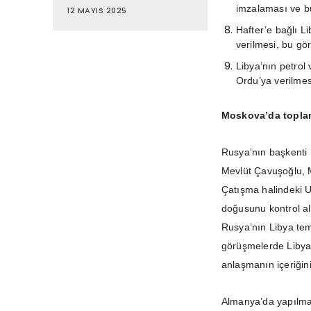
imzalaması ve b
12 MAYIS 2025
Hafter’e bağlı L
verilmesi, bu göre
Libya’nın petrol
Ordu’ya verilmes
Moskova’da toplan
Rusya’nın başkenti 
Mevlüt Çavuşoğlu, M
Çatışma halindeki U
doğusunu kontrol alt
Rusya’nın Libya t
görüşmelerde Libyal
anlaşmanın içeriğini
Almanya’da yapılmas