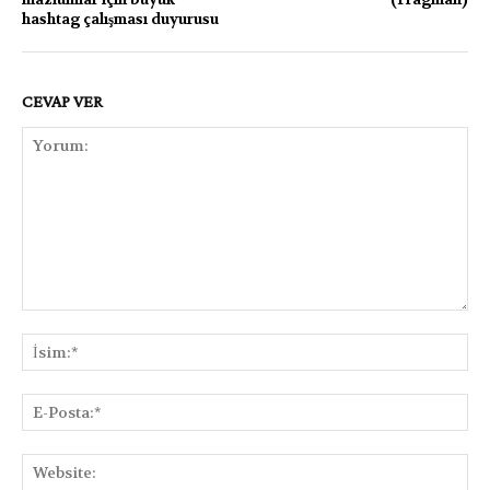
hashtag çalışması duyurusu
CEVAP VER
Yorum:
İsi
E-
Pos
Web