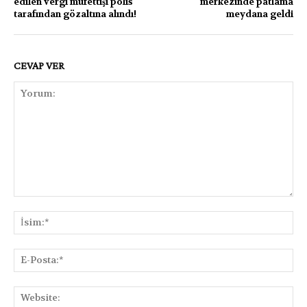
edilen vergi müfettişi polis
merkezinde patlama
tarafından gözaltına alındı!
meydana geldi
CEVAP VER
Yorum:
İsi
E-
Pos
Web