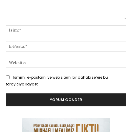
Yorum:
İsi
E-
Pos
Web
Ismimi, e-postamı ve web sitemi bir dahaki sefere bu
tarayıcıya kaydet.