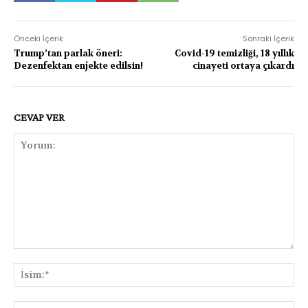
Önceki İçerik
Sonraki İçerik
Trump’tan parlak öneri:
Covid-19 temizliği, 18 yıllık
Dezenfektan enjekte edilsin!
cinayeti ortaya çıkardı
CEVAP VER
Yorum:
İsi
E-