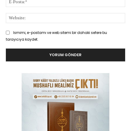
Pos
Web
Ismimi, e-postamı ve web sitemi bir dahaki sefere bu
tarayıcıya kaydet.