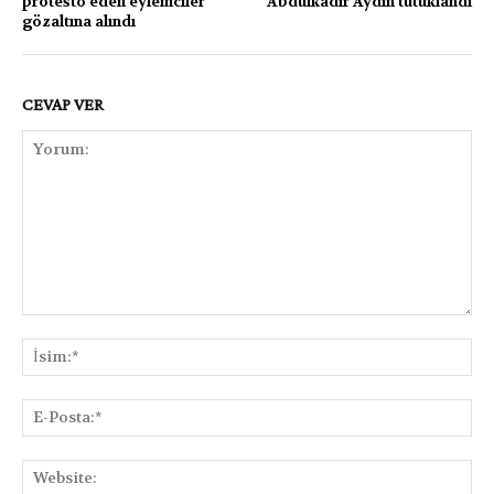
protesto eden eylemciler
Abdulkadir Aydın tutuklandı
gözaltına alındı
CEVAP VER
Yorum:
İsi
E-
Pos
Web