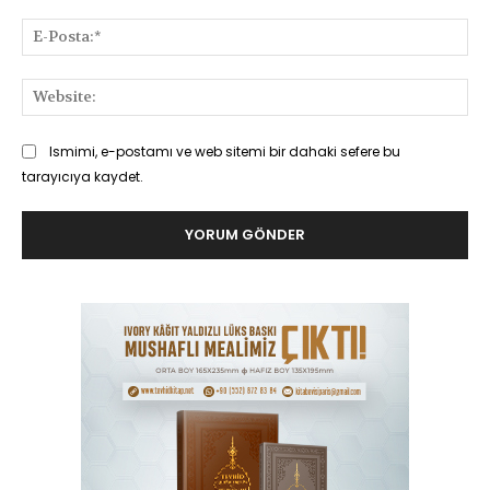
E-
Pos
Web
Ismimi, e-postamı ve web sitemi bir dahaki sefere bu
tarayıcıya kaydet.