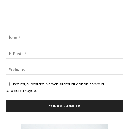
Yorum:
İsi
E-
Pos
Web
Ismimi, e-postamı ve web sitemi bir dahaki sefere bu
tarayıcıya kaydet.