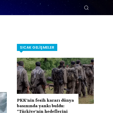
SICAK GELIŞMELER
PKK’nin fesih kararı dünya
basınında yankı buldu:
“Türkiye’nin hedeflerini