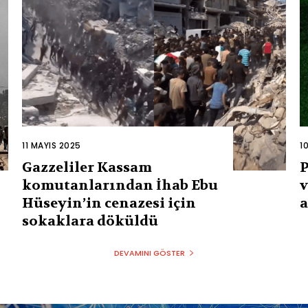
11 MAYIS 2025
1
Gazzeliler Kassam
P
komutanlarından İhab Ebu
v
Hüseyin’in cenazesi için
a
sokaklara döküldü
DEVAMINI GÖSTER