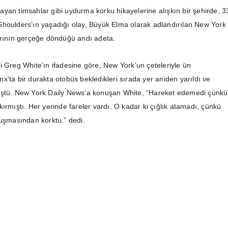
yan timsahlar gibi uydurma korku hikayelerine alışkın bir şehirde, 3
houlders’ın yaşadığı olay, Büyük Elma olarak adlandırılan New York
arının gerçeğe döndüğü andı adeta.
i Greg White’ın ifadesine göre, New York’un çeteleriyle ün
x’ta bir durakta otobüs bekledikleri sırada yer aniden yarıldı ve
üştü. New York Daily News’a konuşan White, “Hareket edemedi çünkü
ırmıştı. Her yerinde fareler vardı. O kadar ki çığlık atamadı, çünkü
luşmasından korktu.” dedi.