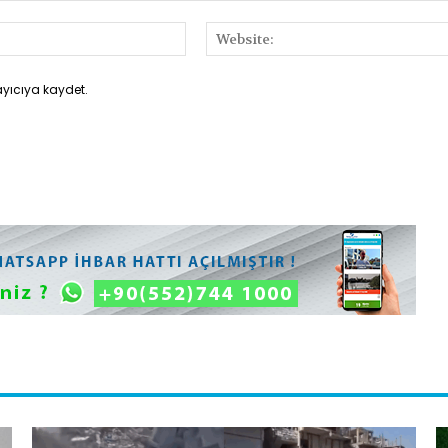
E-
Posta:*
ayıcıya kaydet.