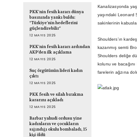
Kanalizasyonda yaşa
PKK’nin fesih kararı dünya
yaşındaki Leonard S
basınında yankı buldu:
“Türkiye’nin hedeflerini
sakinlerinin kabusl
güçlendirebilir”
12 MAYIS 2025
Shoulders’ın kardeş
PKK’nin fesih kararı ardından
kazanmış semti Bron
AKP’den ilk açıklama
Shoulders deliğe d
12 MAYIS 2025
kolunu ve bacağını k
Suç örgütünün lideri kadın
farelerin ağzına do
çıktı
12 MAYIS 2025
PKK fesih ve silah bırakma
kararını açıkladı
12 MAYIS 2025
Barbar yahudi ordusu yine
kadınların ve çocukların
sığındığı okulu bombaladı, 15
kişi öldü