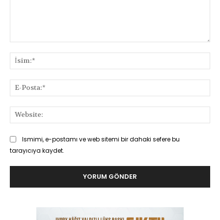
Yorum:
İsi
E-
Pos
Web
Ismimi, e-postamı ve web sitemi bir dahaki sefere bu
tarayıcıya kaydet.