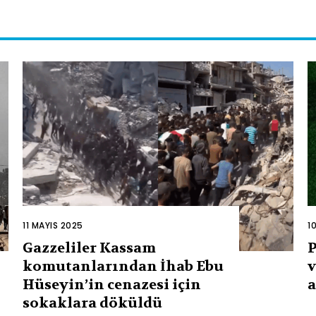
11 MAYIS 2025
1
Gazzeliler Kassam
P
komutanlarından İhab Ebu
v
Hüseyin’in cenazesi için
a
sokaklara döküldü