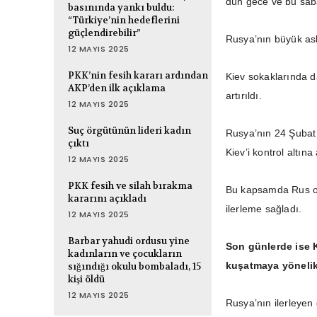
dün gece ve bu sab
basınında yankı buldu:
“Türkiye’nin hedeflerini
güçlendirebilir”
Rusya’nın büyük ask
12 MAYIS 2025
PKK’nin fesih kararı ardından
Kiev sokaklarında d
AKP’den ilk açıklama
artırıldı.
12 MAYIS 2025
Suç örgütünün lideri kadın
Rusya’nın 24 Şubat 
çıktı
Kiev’i kontrol altına
12 MAYIS 2025
PKK fesih ve silah bırakma
Bu kapsamda Rus ord
kararını açıkladı
ilerleme sağladı.
12 MAYIS 2025
Barbar yahudi ordusu yine
Son günlerde ise 
kadınların ve çocukların
kuşatmaya yönelik 
sığındığı okulu bombaladı, 15
kişi öldü
12 MAYIS 2025
Rusya’nın ilerleyen