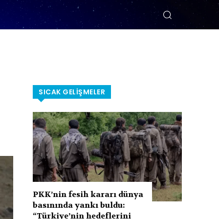
SICAK GELIŞMELER
PKK’nin fesih kararı dünya
basınında yankı buldu:
“Türkiye’nin hedeflerini