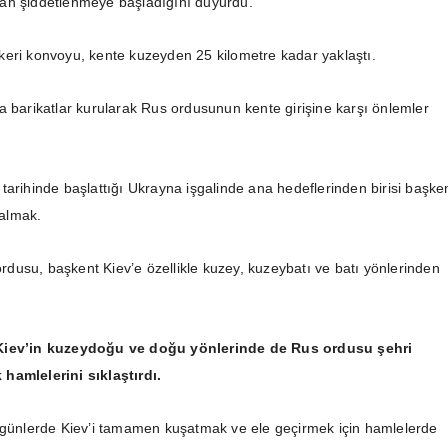
ah şiddetlenmeye başladığını duyurdu.
eri konvoyu, kente kuzeyden 25 kilometre kadar yaklaştı.
a barikatlar kurularak Rus ordusunun kente girişine karşı önlemler
tarihinde başlattığı Ukrayna işgalinde ana hedeflerinden birisi başke
 almak.
usu, başkent Kiev’e özellikle kuzey, kuzeybatı ve batı yönlerinden
Kiev’in kuzeydoğu ve doğu yönlerinde de Rus ordusu şehri
hamlelerini sıklaştırdı.
 günlerde Kiev’i tamamen kuşatmak ve ele geçirmek için hamlelerde