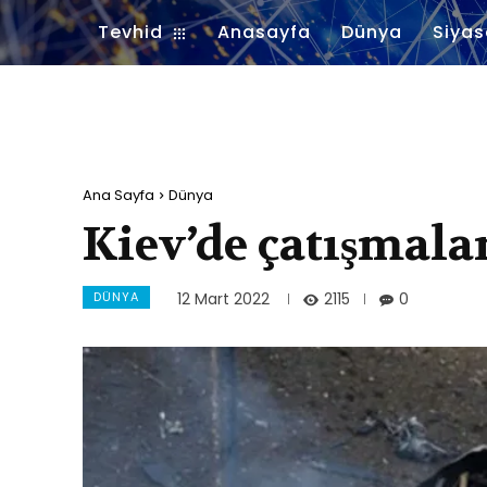
Tevhid
Anasayfa
Dünya
Siyas
Ana Sayfa
Dünya
Kiev’de çatışmala
DÜNYA
2115
12 Mart 2022
0