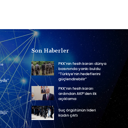
Son Haberler
PKK’nin fesih kararı dünya
ve
basınında yankı buldu:
“Türkiye’nin hedeflerini
güçlendirebilir”
uydu”
PKK’nin fesih kararı
ardından AKP’den ilk
açıklama
Suç örgütünün lideri
diği”
kadın çıktı