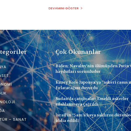
DEVAMINI GÖSTER
tegoriler
Çok Okunanlar
Biden: Navalny’nin ölümünden Putin 
NYA
haydutları sorumludur
ASET
Kuzey Kore Japonya’ya ”askeri casus 
ONOMI
fırlatacağını duyurdu
LIK
Sudan’da çatışmalar: Emekli askerler
NOLOJI
silahlanmaya çağrıldı
ĞA
İsrail’in “Şam’a hava saldırısı düzenle
TÜR – SANAT
iddia edildi