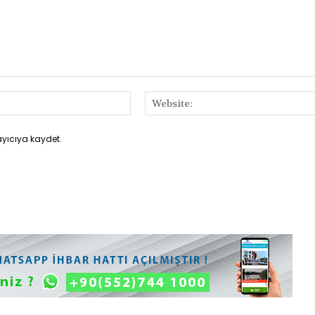
E-
Posta:*
ayıcıya kaydet.