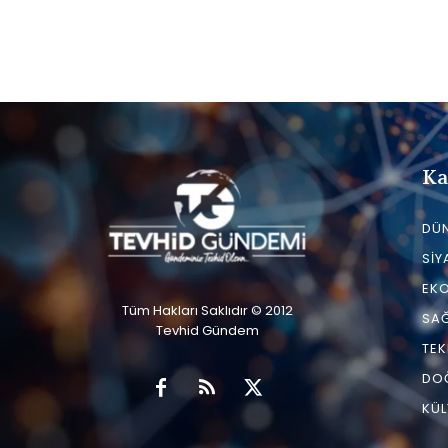
Ka
DÜ
SIY
EK
Tüm Hakları Saklıdır © 2012
SAĞ
Tevhid Gündem
TEK
DO
KÜL