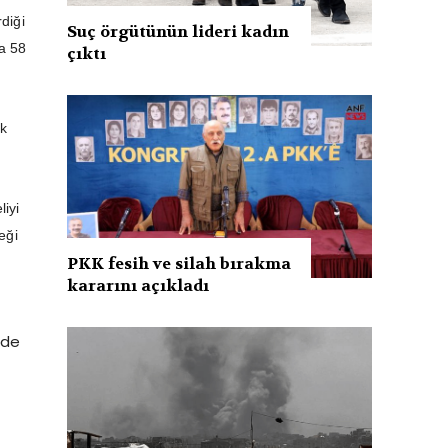
diği
Suç örgütünün lideri kadın
a 58
çıktı
ak
liyi
eği
PKK fesih ve silah bırakma
kararını açıkladı
ede