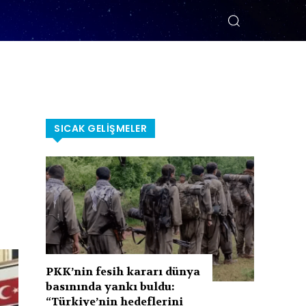
SICAK GELIŞMELER
PKK’nin fesih kararı dünya
basınında yankı buldu:
“Türkiye’nin hedeflerini