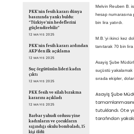
Melvin Reuben B. isi
PKK’nin fesih kararı dünya
hesap numarasına p
basınında yankı buldu:
“Türkiye’nin hedeflerini
bin lira yatırdı.
güçlendirebilir”
12 MAYIS 2025
M.B.’yi ikinci kez d
PKK’nin fesih kararı ardından
tanıtarak 70 bin lir
AKP’den ilk açıklama
12 MAYIS 2025
Asayiş Şube Müdürlüğ
Suç örgütünün lideri kadın
suçüstü yakalamak iç
çıktı
sırada ekipler, dola
12 MAYIS 2025
PKK fesih ve silah bırakma
Asayiş Şube Müdür
kararını açıkladı
tamamlanmasının 
12 MAYIS 2025
tutuklandı. Öte ya
Barbar yahudi ordusu yine
tarafından yakal
kadınların ve çocukların
sığındığı okulu bombaladı, 15
kişi öldü