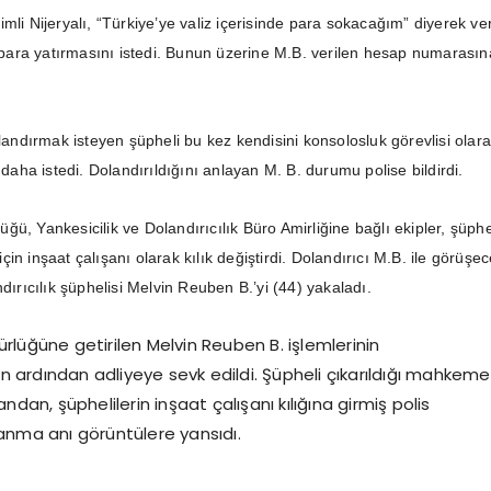
mli Nijeryalı, “Türkiye’ye valiz içerisinde para sokacağım” diyerek ver
ara yatırmasını istedi. Bunun üzerine M.B. verilen hesap numarasın
olandırmak isteyen şüpheli bu kez kendisini konsolosluk görevlisi olar
a daha istedi. Dolandırıldığını anlayan M. B. durumu polise bildirdi.
ü, Yankesicilik ve Dolandırıcılık Büro Amirliğine bağlı ekipler, şüphe
in inşaat çalışanı olarak kılık değiştirdi. Dolandırıcı M.B. ile görüşec
ndırıcılık şüphelisi Melvin Reuben B.’yi (44) yakaladı.
lüğüne getirilen Melvin Reuben B. işlemlerinin
ardından adliyeye sevk edildi. Şüpheli çıkarıldığı mahkem
ndan, şüphelilerin inşaat çalışanı kılığına girmiş polis
anma anı görüntülere yansıdı.