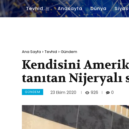
Tevhid
Anasayfa
Dünya
Siyas
Ana Sayfa
Tevhid
Gündem
Kendisini Amerik
tanıtan Nijeryalı
GÜNDEM
926
23 Ekim 2020
0