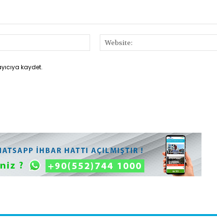
E-
Posta:*
ayıcıya kaydet.