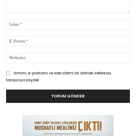
Yorum:
İsi
E-
Pos
Web
Ismimi, e-postamı ve web sitemi bir dahaki sefere bu
tarayıcıya kaydet.