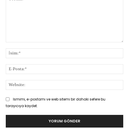
Yorum:
İsi
E-
Pos
Web
Ismimi, e-postamı ve web sitemi bir dahaki sefere bu
tarayıcıya kaydet.