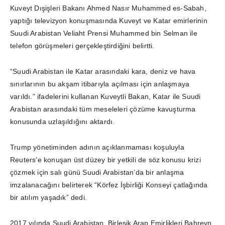
Kuveyt Dışişleri Bakanı Ahmed Nasır Muhammed es-Sabah,
yaptığı televizyon konuşmasında Kuveyt ve Katar emirlerinin
Suudi Arabistan Veliaht Prensi Muhammed bin Selman ile
telefon görüşmeleri gerçekleştirdiğini belirtti.
“Suudi Arabistan ile Katar arasındaki kara, deniz ve hava
sınırlarının bu akşam itibarıyla açılması için anlaşmaya
varıldı.” ifadelerini kullanan Kuveytli Bakan, Katar ile Suudi
Arabistan arasındaki tüm meseleleri çözüme kavuşturma
konusunda uzlaşıldığını aktardı.
Trump yönetiminden adının açıklanmaması koşuluyla
Reuters’e konuşan üst düzey bir yetkili de söz konusu krizi
çözmek için salı günü Suudi Arabistan’da bir anlaşma
imzalanacağını belirterek “Körfez İşbirliği Konseyi çatlağında
bir atılım yaşadık” dedi.
2017 yılında Suudi Arabistan, Birleşik Arap Emirlikleri Bahreyn