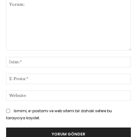
Yorum:
İsi
E-
Pos
Web
Ismimi, e-postamı ve web sitemi bir dahaki sefere bu
tarayıcıya kaydet.