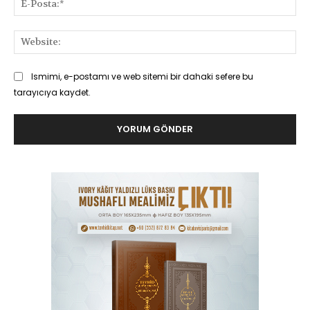
Pos
Web
Ismimi, e-postamı ve web sitemi bir dahaki sefere bu
tarayıcıya kaydet.