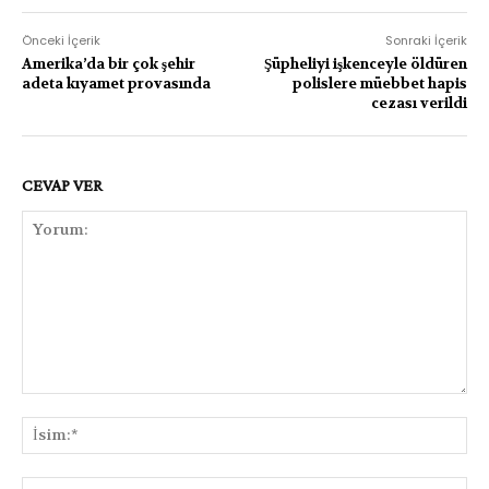
Önceki İçerik
Sonraki İçerik
Amerika’da bir çok şehir
Şüpheliyi işkenceyle öldüren
adeta kıyamet provasında
polislere müebbet hapis
cezası verildi
CEVAP VER
Yorum:
İsi
E-