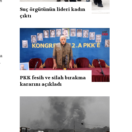
en
Suç örgütünün lideri kadın
çıktı
da
r
PKK fesih ve silah bırakma
kararını açıkladı