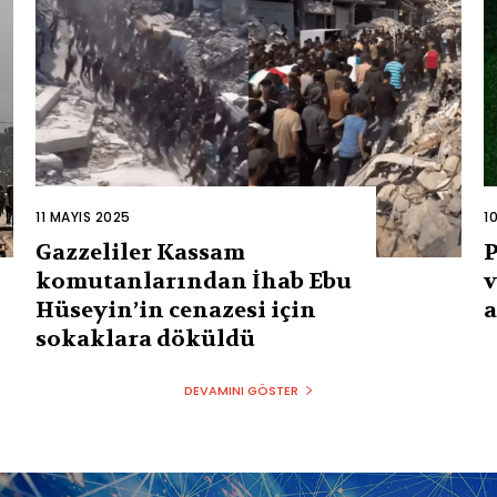
11 MAYIS 2025
1
Gazzeliler Kassam
P
komutanlarından İhab Ebu
v
Hüseyin’in cenazesi için
a
sokaklara döküldü
DEVAMINI GÖSTER