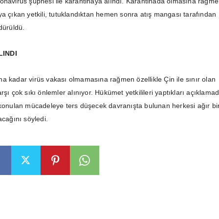
onavirüs şüphesi ile karantinaya alındı. Karantinada olmasına rağm
ya çıkan yetkili, tutuklandıktan hemen sonra atış mangası tarafından
dürüldü.
LINDI
a kadar virüs vakası olmamasına rağmen özellikle Çin ile sınır olan
rşı çok sıkı önlemler alınıyor. Hükümet yetkilileri yaptıkları açıklama
 konulan mücadeleye ters düşecek davranışta bulunan herkesi ağır bi
acağını söyledi.