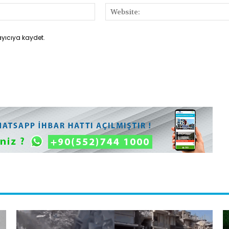
E-
Posta:*
ayıcıya kaydet.