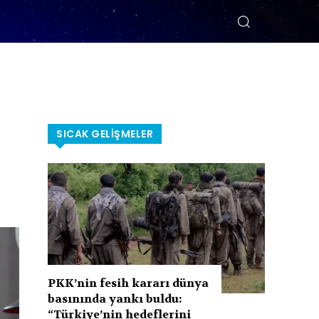
SICAK GELIŞMELER
PKK’nin fesih kararı dünya
basınında yankı buldu:
“Türkiye’nin hedeflerini