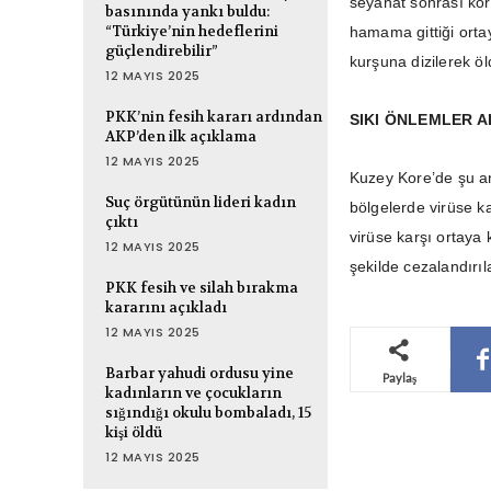
seyahat sonrası kor
basınında yankı buldu:
“Türkiye’nin hedeflerini
hamama gittiği orta
güçlendirebilir”
kurşuna dizilerek öl
12 MAYIS 2025
PKK’nin fesih kararı ardından
SIKI ÖNLEMLER A
AKP’den ilk açıklama
12 MAYIS 2025
Kuzey Kore’de şu an
Suç örgütünün lideri kadın
bölgelerde virüse ka
çıktı
virüse karşı ortaya
12 MAYIS 2025
şekilde cezalandırıl
PKK fesih ve silah bırakma
kararını açıkladı
12 MAYIS 2025
Barbar yahudi ordusu yine
Paylaş
kadınların ve çocukların
sığındığı okulu bombaladı, 15
kişi öldü
12 MAYIS 2025