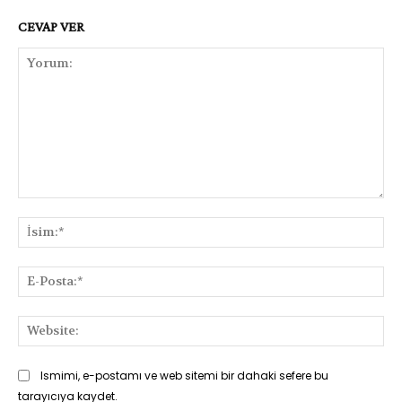
CEVAP VER
Yorum:
İsi
E-
Pos
Web
Ismimi, e-postamı ve web sitemi bir dahaki sefere bu
tarayıcıya kaydet.