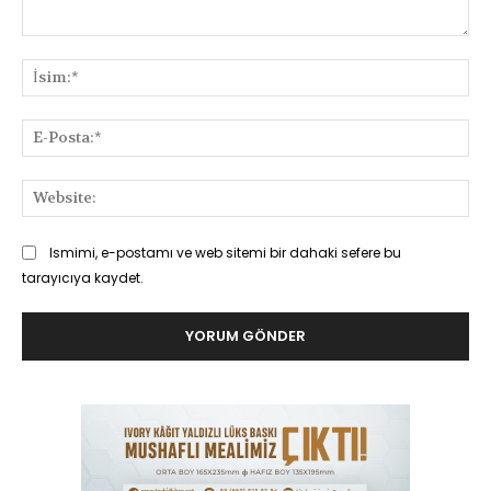
Yorum:
İsi
E-
Pos
Web
Ismimi, e-postamı ve web sitemi bir dahaki sefere bu
tarayıcıya kaydet.