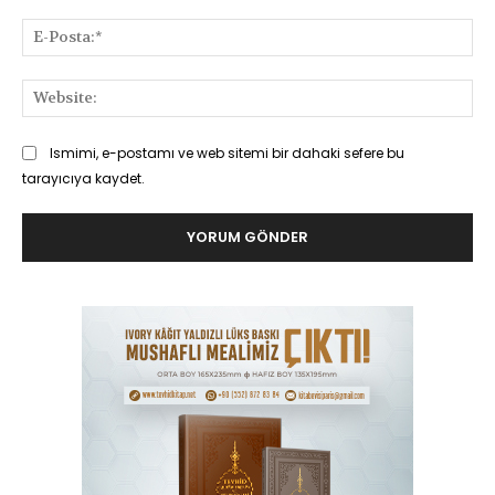
E-
Pos
Web
Ismimi, e-postamı ve web sitemi bir dahaki sefere bu
tarayıcıya kaydet.