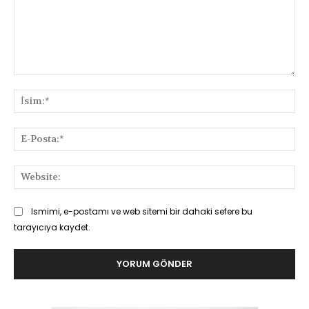
Yorum:
İsi
E-
Pos
Web
Ismimi, e-postamı ve web sitemi bir dahaki sefere bu
tarayıcıya kaydet.