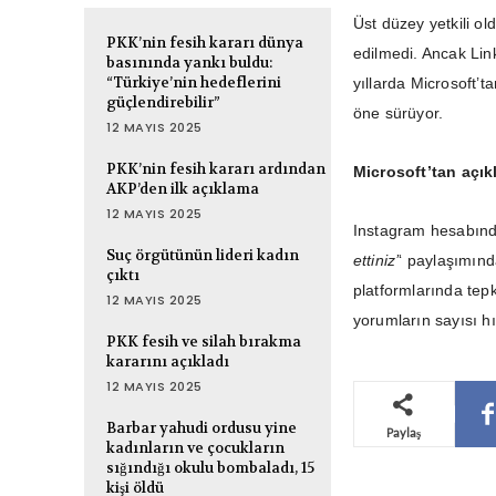
Üst düzey yetkili ol
PKK’nin fesih kararı dünya
edilmedi. Ancak Link
basınında yankı buldu:
“Türkiye’nin hedeflerini
yıllarda Microsoft’t
güçlendirebilir”
öne sürüyor.
12 MAYIS 2025
PKK’nin fesih kararı ardından
Microsoft’tan açı
AKP’den ilk açıklama
12 MAYIS 2025
Instagram hesabınd
Suç örgütünün lideri kadın
ettiniz’
‘ paylaşımın
çıktı
platformlarında tep
12 MAYIS 2025
yorumların sayısı hı
PKK fesih ve silah bırakma
kararını açıkladı
12 MAYIS 2025
Barbar yahudi ordusu yine
Paylaş
kadınların ve çocukların
sığındığı okulu bombaladı, 15
kişi öldü