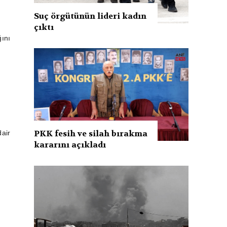
Suç örgütünün lideri kadın
çıktı
ğını
PKK fesih ve silah bırakma
dair
kararını açıkladı