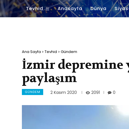
Tevhid
Anasayfa
Dünya
Siyas
Ana Sayfa
Tevhid
Gündem
İzmir depremine 
paylaşım
GÜNDEM
2091
2 Kasım 2020
0