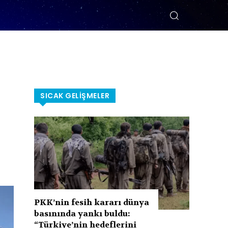
SICAK GELIŞMELER
PKK’nin fesih kararı dünya
basınında yankı buldu:
“Türkiye’nin hedeflerini