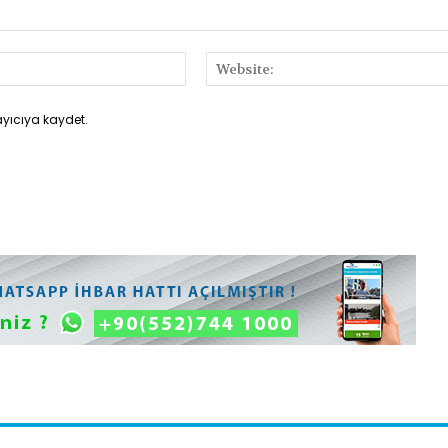
E-
Posta:*
ayıcıya kaydet.