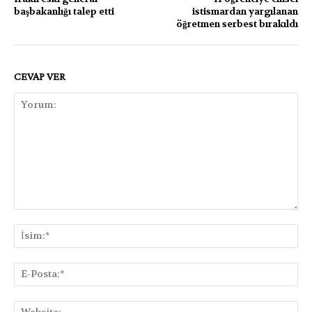
başbakanlığı talep etti
istismardan yargılanan
öğretmen serbest bırakıldı
CEVAP VER
Yorum:
İsi
E-
Pos
Web