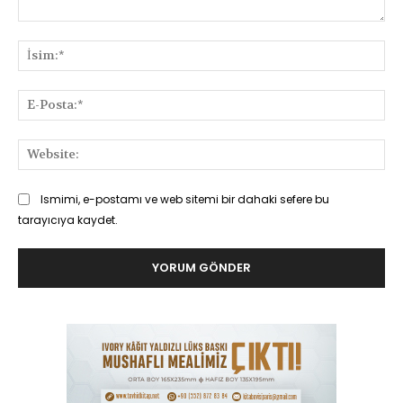
Yorum:
İsi
E-
Pos
Web
Ismimi, e-postamı ve web sitemi bir dahaki sefere bu
tarayıcıya kaydet.