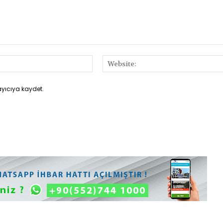
E-
Posta:*
ayıcıya kaydet.