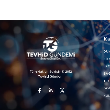
Ka
DÜ
SIY
EK
Tüm Hakları Saklıdır © 2012
SAĞ
Tevhid Gündem
TEK
DO
KÜL