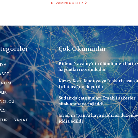
DEVAMINI GÖSTER
tegoriler
Çok Okunanlar
Biden: Navalny’nin ölümünden Putin 
NYA
haydutları sorumludur
ASET
Kuzey Kore Japonya’ya ”askeri casus 
ONOMI
fırlatacağını duyurdu
LIK
Sudan’da çatışmalar: Emekli askerler
NOLOJI
silahlanmaya çağrıldı
ĞA
İsrail’in “Şam’a hava saldırısı düzenle
TÜR – SANAT
iddia edildi