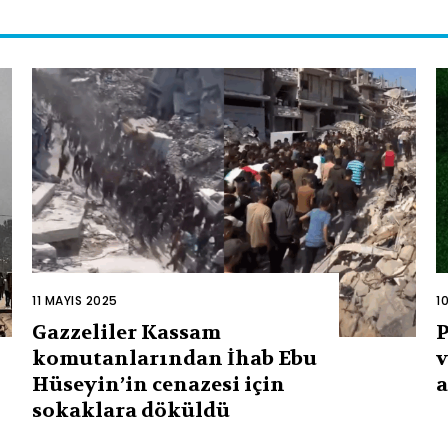
11 MAYIS 2025
1
Gazzeliler Kassam
P
komutanlarından İhab Ebu
v
Hüseyin’in cenazesi için
a
sokaklara döküldü