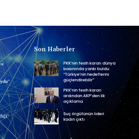
Son Haberler
PKK’nin fesih kararı dünya
ve
basınında yankı buldu:
“Türkiye’nin hedeflerini
güçlendirebilir”
uydu”
PKK’nin fesih kararı
ardından AKP’den ilk
açıklama
Suç örgütünün lideri
diği”
kadın çıktı