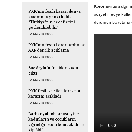
Koronavirüs salgının
PKK’nin fesih kararı dünya
sosyal medya kullanı
basınında yankı buldu:
“Türkiye’nin hedeflerini
durumun boyutunu
güçlendirebilir”
12 MAYIS 2025
PKK’nin fesih kararı ardından
AKP’den ilk açıklama
12 MAYIS 2025
Suç örgütünün lideri kadın
çıktı
12 MAYIS 2025
PKK fesih ve silah bırakma
kararını açıkladı
12 MAYIS 2025
Barbar yahudi ordusu yine
kadınların ve çocukların
sığındığı okulu bombaladı, 15
kişi öldü