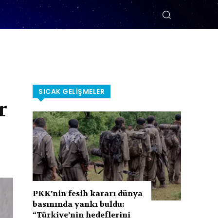
SICAK GELIŞMELER
r
PKK’nin fesih kararı dünya
basınında yankı buldu:
“Türkiye’nin hedeflerini