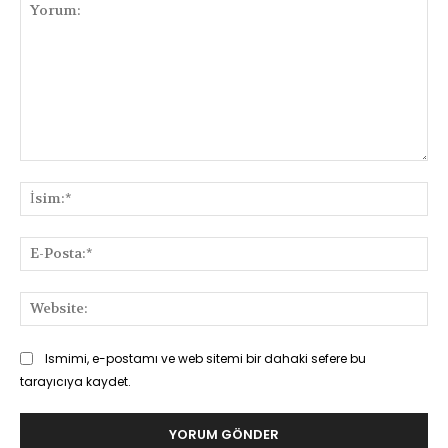
Yorum:
İsi
E-
Pos
Web
Ismimi, e-postamı ve web sitemi bir dahaki sefere bu
tarayıcıya kaydet.