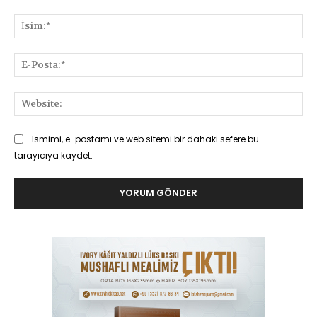
Yorum:
İsi
E-
Pos
Web
Ismimi, e-postamı ve web sitemi bir dahaki sefere bu
tarayıcıya kaydet.