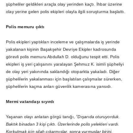
şüpheliler geldikleri araçla olay yerinden kaçtı. İhbar üzerine
olay yerine gelen polis ekipleri olayla ilgili soruşturma başlattı.
Polis memuru çıktı
Polis ekipleri yaptıkları inceleme ve çalışmalarda iş yerinde
yakalanan kişinin Başakşehir Devriye Ekipler kadrosunda
görevli polis memuru Abdullah D. olduğunu tespit etti. Polis
ekipleri iş yeri çalışanını yaralayan Şehmuz K. isimli şüpheliyi
de olay yeri yakınında saklandığı otoparkta yakaladı. Diğer
şüphelilerin yakalanması için başlatılan çalışmalar sürerken,
şüphelilerin kaçma anları güvenlik kamerasına yansıdı.
Mermi vatandaşı sıyırdı
Yaşanan olayı anlatan görgü tanığı,
“Dışarıda oturuyorduk.
Baktık binadan 3 kişi çıktı. Üzerlerinde polis yelekleri vardı.
Korkutmak için silah çıkarmışlar, sonra vurmuşlar birini.