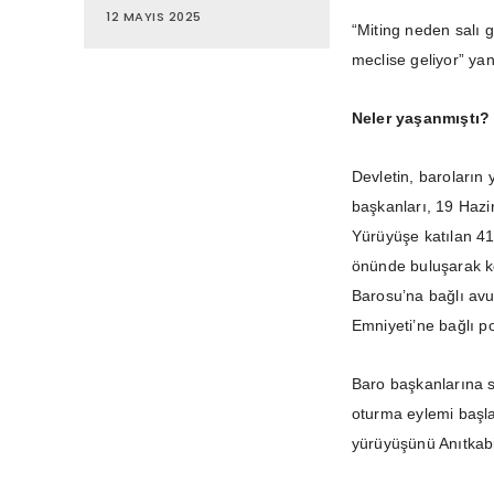
12 MAYIS 2025
“Miting neden salı 
meclise geliyor” yanı
Neler yaşanmıştı?
Devletin, baroların 
başkanları, 19 Hazi
Yürüyüşe katılan 41
önünde buluşarak ke
Barosu’na bağlı avu
Emniyeti’ne bağlı po
Baro başkanlarına s
oturma eylemi başlat
yürüyüşünü Anıtkabi