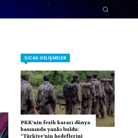
SICAK GELIŞMELER
PKK’nin fesih kararı dünya
basınında yankı buldu:
“Türkiye’nin hedeflerini