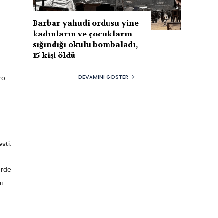
Barbar yahudi ordusu yine
kadınların ve çocukların
sığındığı okulu bombaladı,
15 kişi öldü
DEVAMINI GÖSTER
ro
ı
sti.
erde
ın