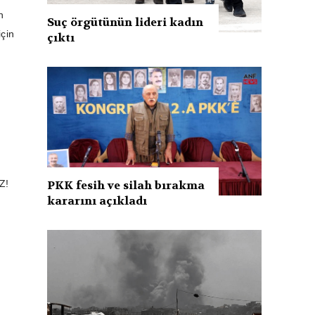
n
Suç örgütünün lideri kadın
için
çıktı
PKK fesih ve silah bırakma
Z!
kararını açıkladı