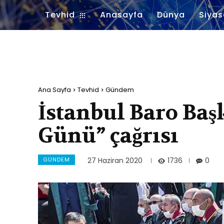
Tevhid
Anasayfa
Dünya
Siyas
Ana Sayfa
Tevhid
Gündem
İstanbul Baro Baş
Günü” çağrısı
GÜNDEM
1736
27 Haziran 2020
0