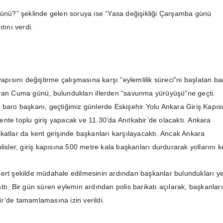
günü?” şeklinde gelen soruya ise “Yasa değişikliği Çarşamba günü
tını verdi.
yapısını değiştirme çalışmasına karşı “eylemlilik süreci”ni başlatan ba
ran Cuma günü, bulundukları illerden “savunma yürüyüşü”ne geçti.
 baro başkanı, geçtiğimiz günlerde Eskişehir Yolu Ankara Giriş Kapıs
nte toplu giriş yapacak ve 11.30’da Anıtkabir’de olacaktı. Ankara
katlar da kent girişinde başkanları karşılayacaktı. Ancak Ankara
lisler, giriş kapısına 500 metre kala başkanları durdurarak yollarını ke
ert şekilde müdahale edilmesinin ardından başkanlar bulundukları y
tı. Bir gün süren eylemin ardından polis barikatı açılarak, başkanlar
r’de tamamlamasına izin verildi.