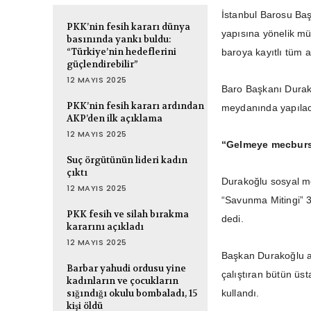
İstanbul Barosu Ba
PKK’nin fesih kararı dünya
yapısına yönelik mü
basınında yankı buldu:
“Türkiye’nin hedeflerini
baroya kayıtlı tüm 
güçlendirebilir”
12 MAYIS 2025
Baro Başkanı Durako
PKK’nin fesih kararı ardından
meydanında yapılac
AKP’den ilk açıklama
12 MAYIS 2025
“Gelmeye mecbur
Suç örgütünün lideri kadın
çıktı
Durakoğlu sosyal 
12 MAYIS 2025
“Savunma Mitingi” 
PKK fesih ve silah bırakma
dedi.
kararını açıkladı
12 MAYIS 2025
Başkan Durakoğlu ay
Barbar yahudi ordusu yine
çalıştıran bütün üst
kadınların ve çocukların
sığındığı okulu bombaladı, 15
kullandı.
kişi öldü