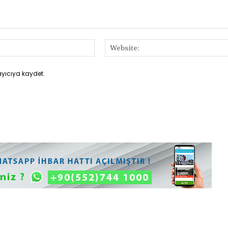
E-
Posta:*
ayıcıya kaydet.