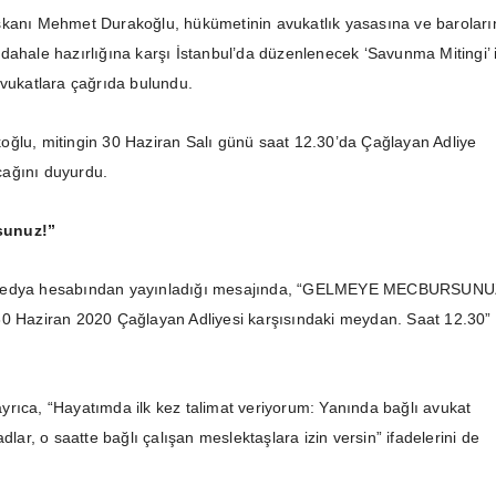
şkanı Mehmet Durakoğlu, hükümetinin avukatlık yasasına ve baroları
dahale hazırlığına karşı İstanbul’da düzenlenecek ‘Savunma Mitingi’ 
avukatlara çağrıda bulundu.
ğlu, mitingin 30 Haziran Salı günü saat 12.30’da Çağlayan Adliye
ağını duyurdu.
sunuz!”
medya hesabından yayınladığı mesajında, “GELMEYE MECBURSUNU
30 Haziran 2020 Çağlayan Adliyesi karşısındaki meydan. Saat 12.30”
rıca, “Hayatımda ilk kez talimat veriyorum: Yanında bağlı avukat
adlar, o saatte bağlı çalışan meslektaşlara izin versin” ifadelerini de