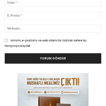
İsi
E-
Pos
Web
Ismimi, e-postamı ve web sitemi bir dahaki sefere bu
tarayıcıya kaydet.