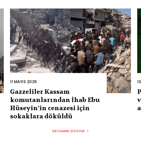
11 MAYIS 2025
1
Gazzeliler Kassam
P
komutanlarından İhab Ebu
v
Hüseyin’in cenazesi için
a
sokaklara döküldü
DEVAMINI GÖSTER