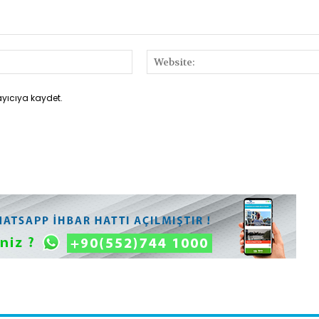
E-
Posta:*
ayıcıya kaydet.