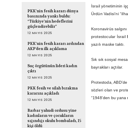
İsrail yönetiminin i
PKK’nin fesih kararı dünya
Ürdün Vadisi’ni “ilh
basınında yankı buldu:
“Türkiye’nin hedeflerini
güçlendirebilir”
Koronavirüs salgını
12 MAYIS 2025
protestocular İsra
PKK’nin fesih kararı ardından
yazılı maske taktı.
AKP’den ilk açıklama
12 MAYIS 2025
Sık sık sosyal mesaf
Suç örgütünün lideri kadın
bayrakları açtılar.
çıktı
12 MAYIS 2025
Protestoda, ABD’de 
PKK fesih ve silah bırakma
sözleri olan ve pro
kararını açıkladı
“1948’den bu yana n
12 MAYIS 2025
Barbar yahudi ordusu yine
kadınların ve çocukların
sığındığı okulu bombaladı, 15
kişi öldü