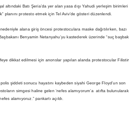
şgal altındaki Batı Şeria’da yer alan yasa dışı Yahudi yerleşim birimleri
ak” planını protesto etmek için Tel Aviv’de gösteri düzenlendi.
 nedeniyle alana giriş öncesi protestoculara maske dağıtılırken, bazı
il Başbakanı Benyamin Netanyahu’yu kastederek üzerinde “suç başbak
eye dikkat edilmesi için anonslar yapılan alanda protestocular Filisti
polis şiddeti sonucu hayatını kaybeden siyahi George Floyd’un son
testoların simgesi haline gelen ‘nefes alamıyorum’a atıfta bulunularak
efes alamıyoruz.” pankartı açıldı.