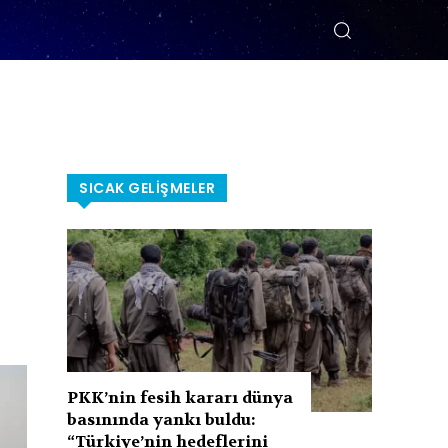
SICAK GELIŞMELER
PKK’nin fesih kararı dünya
basınında yankı buldu:
“Türkiye’nin hedeflerini