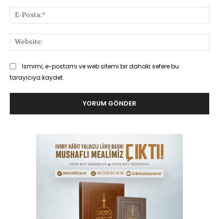
E-
Pos
Web
Ismimi, e-postamı ve web sitemi bir dahaki sefere bu
tarayıcıya kaydet.