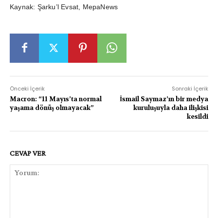
Kaynak: Şarku’l Evsat, MepaNews
Önceki İçerik
Sonraki İçerik
Macron: “11 Mayıs’ta normal
İsmail Saymaz’ın bir medya
yaşama dönüş olmayacak”
kuruluşuyla daha ilişkisi
kesildi
CEVAP VER