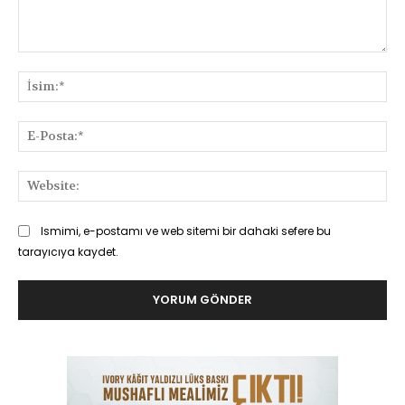
Yorum:
İsi
E-
Pos
Web
Ismimi, e-postamı ve web sitemi bir dahaki sefere bu
tarayıcıya kaydet.