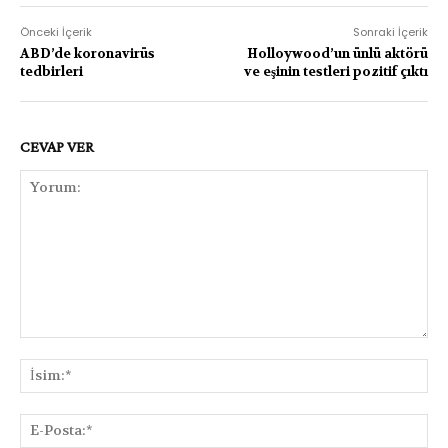
Önceki İçerik
Sonraki İçerik
ABD’de koronavirüs
Holloywood’un ünlü aktörü
tedbirleri
ve eşinin testleri pozitif çıktı
CEVAP VER
Yorum:
İsi
E-
Pos