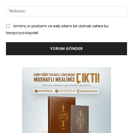
Web
Ismimi, e-postamı ve web sitemi bir dahaki sefere bu
tarayıcıya kaydet.