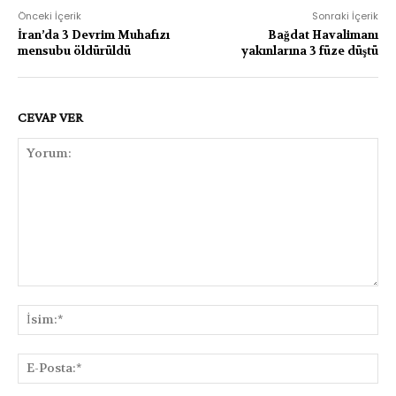
Önceki İçerik
Sonraki İçerik
İran’da 3 Devrim Muhafızı
Bağdat Havalimanı
mensubu öldürüldü
yakınlarına 3 füze düştü
CEVAP VER
Yorum:
İsi
E-
Pos