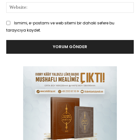
Web
Ismimi, e-postamı ve web sitemi bir dahaki sefere bu
tarayıcıya kaydet.