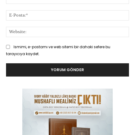
E-
Pos
Web
Ismimi, e-postamı ve web sitemi bir dahaki sefere bu
tarayıcıya kaydet.