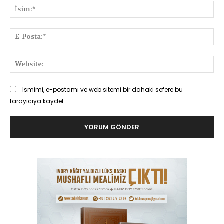
İsi
E-
Pos
Web
Ismimi, e-postamı ve web sitemi bir dahaki sefere bu
tarayıcıya kaydet.