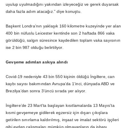
uyulup uyulmadığını yakından izleyeceğiz ve gerek duyarsak
daha fazla adım atacağız.” diye konuştu.
Başkent Londra’nın yaklaşık 160 kilometre kuzeyinde yer alan
400 bin nüfuslu Leicester kentinde son 2 haftada 866 vaka
görüldüğü, salgın süresince kaydedilen toplam vaka sayısının
ise 2 bin 987 olduğu belirtiliyor.
Gevşeme adımları askıya alındı
Covid-19 nedeniyle 43 bin 550 kişinin öldüğü İngiltere, can
kaybı sayısı bakımından Avrupa’da 1’inci, dünyada ABD ve
Brezilya’dan sonra 3’üncü sırada yer alıyor.
İngiltere’de 23 Mart’ta başlayan kısıtlamalarda 13 Mayıs’ta
kısmi gevşemeye gidilerek egzersiz için dışarı çıkışlara
getirilen sınırlama kaldırılmış, inşaat ve imalat sektörü işçileri
gibi evden çalışmaları mümkün olmayanların da işbaşı