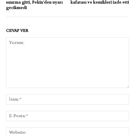
sınırına gitti, Pekin’den uyarı
kafatası ve kemikleri iade etti
gecikmedi
CEVAP VER
Yorum:
İsi
E-
Pos
Web