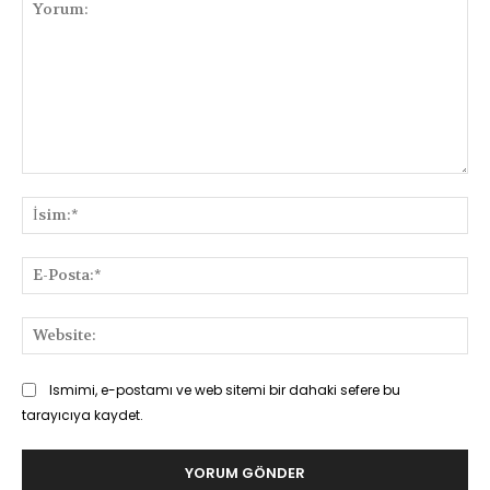
Yorum:
İsi
E-
Pos
Web
Ismimi, e-postamı ve web sitemi bir dahaki sefere bu
tarayıcıya kaydet.