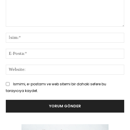
Yorum:
İsi
E-
Pos
Web
Ismimi, e-postamı ve web sitemi bir dahaki sefere bu
tarayıcıya kaydet.