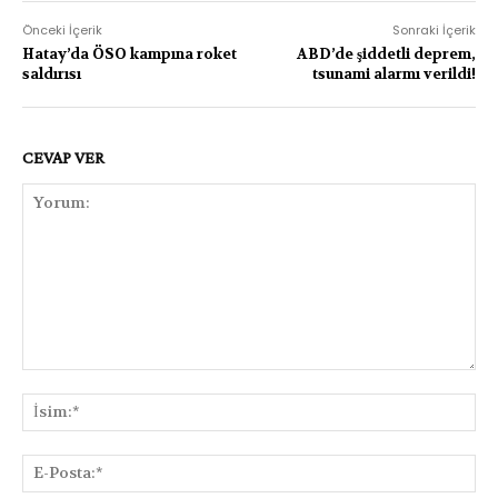
Önceki İçerik
Sonraki İçerik
Hatay’da ÖSO kampına roket
ABD’de şiddetli deprem,
saldırısı
tsunami alarmı verildi!
CEVAP VER
Yorum:
İsi
E-
Pos